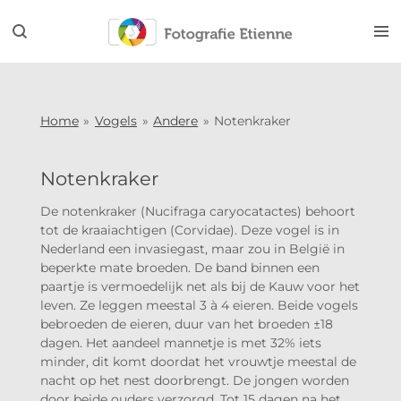
Ga
direct
naar
de
hoofdinhoud
Home
»
Vogels
»
Andere
»
Notenkraker
Notenkraker
De notenkraker (Nucifraga caryocatactes) behoort
tot de kraaiachtigen (Corvidae). Deze vogel is in
Nederland een invasiegast, maar zou in België in
beperkte mate broeden. De band binnen een
paartje is vermoedelijk net als bij de Kauw voor het
leven. Ze leggen meestal 3 à 4 eieren. Beide vogels
bebroeden de eieren, duur van het broeden ±18
dagen. Het aandeel mannetje is met 32% iets
minder, dit komt doordat het vrouwtje meestal de
nacht op het nest doorbrengt. De jongen worden
door beide ouders verzorgd. Tot 15 dagen na het