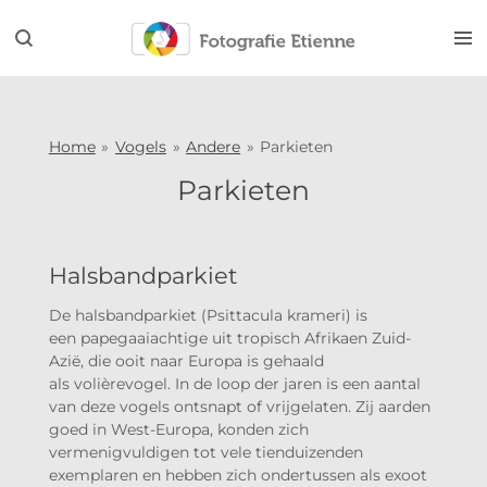
Ga
direct
naar
de
hoofdinhoud
Home
»
Vogels
»
Andere
»
Parkieten
Parkieten
Halsbandparkiet
De halsbandparkiet (Psittacula krameri) is
een papegaaiachtige uit tropisch Afrikaen Zuid-
Azië, die ooit naar Europa is gehaald
als volièrevogel. In de loop der jaren is een aantal
van deze vogels ontsnapt of vrijgelaten. Zij aarden
goed in West-Europa, konden zich
vermenigvuldigen tot vele tienduizenden
exemplaren en hebben zich ondertussen als exoot