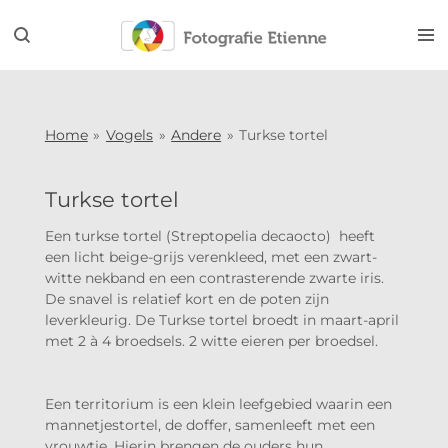
Ga
direct
naar
de
hoofdinhoud
Home
»
Vogels
»
Andere
»
Turkse tortel
Turkse tortel
Een turkse tortel
(
Streptopelia decaocto
)
heeft
een licht beige-grijs verenkleed, met een zwart-
witte nekband en een contrasterende zwarte iris.
De
snavel
is relatief kort en de poten zijn
leverkleurig.
De Turkse tortel broedt in maart-april
met 2 à 4 broedsels. 2 witte eieren per broedsel.
Een territorium is een klein leefgebied waarin een
mannetjestortel, de doffer, samenleeft met een
vrouwtje. Hierin brengen de ouders hun