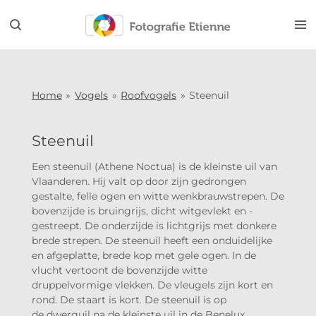
Ga
direct
naar
de
hoofdinhoud
Home
»
Vogels
»
Roofvogels
»
Steenuil
Steenuil
Een steenuil (Athene Noctua) is de kleinste uil van
Vlaanderen. Hij valt op door zijn gedrongen
gestalte, felle ogen en witte wenkbrauwstrepen.
De
bovenzijde is bruingrijs, dicht witgevlekt en -
gestreept. De onderzijde is lichtgrijs met donkere
brede strepen. De steenuil heeft een onduidelijke
en afgeplatte, brede kop met gele ogen. In de
vlucht vertoont de bovenzijde witte
druppelvormige vlekken. De vleugels zijn kort en
rond. De staart is kort. De steenuil is op
de dwerguil na de kleinste uil in de Benelux.