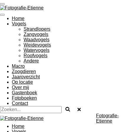
Ga
direct
naar
Home
de
Vogels
hoofdinhoud
Strandlopers
Zangvogels
Waadvogels
Weidevogels
Watervogels
Roofvogels
Andere
Macro
Zoogdieren
Jaaroverzicht
Op locatie
Over mij
Gastenboek
Fotoboeken
Contact
Fotografie-
Etienne
Home
Vogels