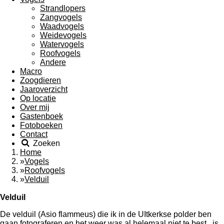
Strandlopers
Zangvogels
Waadvogels
Weidevogels
Watervogels
Roofvogels
Andere
Macro
Zoogdieren
Jaaroverzicht
Op locatie
Over mij
Gastenboek
Fotoboeken
Contact
Zoeken
Home
»
Vogels
»
Roofvogels
»
Velduil
Velduil
De velduil (Asio flammeus) die ik in de UItkerkse polder ben
gaan fotograferen en het weer was al helemaal niet te best, is