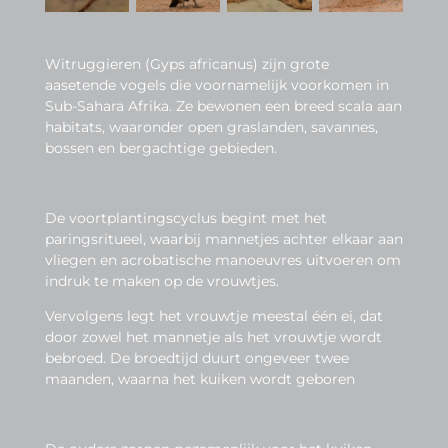
Witrugg
ieren
(G
yps
africanus
)
zijn
grote
a
asetende
vogels
die
voorn
am
elijk
voork
omen
in
Sub
-Sahara
Af
rika
.
Ze
bewonen
een
breed
scala
aan
habitats
,
wa
aron
der
open
gras
landen
,
savannes
,
bossen
en
bergacht
ige
gebied
en.
De voortplantingscyclus begint met het
paringsritueel, waarbij mannetjes achter elkaar aan
vliegen en acrobatische manoeuvres uitvoeren om
indruk te maken op de vrouwtjes.
Vervolgens legt het vrouwtje meestal één ei, dat
door zowel het mannetje als het vrouwtje wordt
bebroed. De broedtijd duurt ongeveer twee
maanden, waarna het kuiken wordt geboren