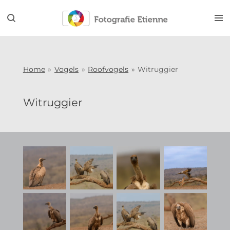
Ga
direct
naar
de
hoofdinhoud
Home
»
Vogels
»
Roofvogels
»
Witruggier
Witruggier