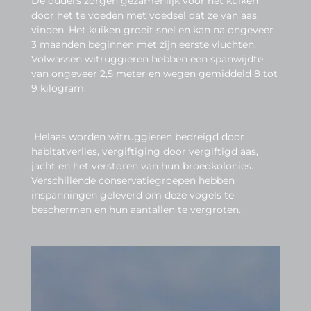
De ouders zorgen gezamenlijk voor het kuiken
door het te voeden met voedsel dat ze van aas
vinden. Het kuiken groeit snel en kan na ongeveer
3 maanden beginnen met zijn eerste vluchten.
Volwassen witruggieren hebben een spanwijdte
van ongeveer 2,5 meter en wegen gemiddeld 8 tot
9 kilogram.
Helaas worden witruggieren bedreigd door
habitatverlies, vergiftiging door vergiftigd aas,
jacht en het verstoren van hun broedkolonies.
Verschillende conservatiegroepen hebben
inspanningen geleverd om deze vogels te
beschermen en hun aantallen te vergroten.