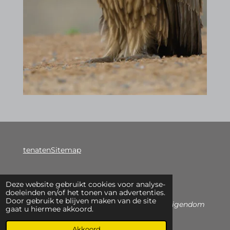
tenatenSitemap
Deze website gebruikt cookies voor analyse-
F
doeleinden en/of het tonen van advertenties.
Door gebruik te blijven maken van de site
a
© 2020-2026 -
Alle getoonde foto's zijn eigendom
gaat u hiermee akkoord.
c
van Etienne Carremans
e
Akkoord