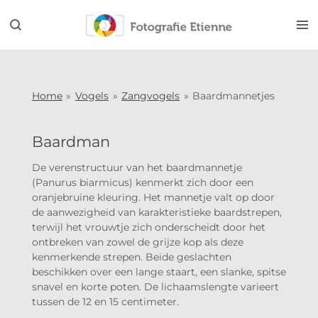
Ga
direct
naar
de
hoofdinhoud
Home
»
Vogels
»
Zangvogels
»
Baardmannetjes
Baardman
De verenstructuur van het baardmannetje
(Panurus biarmicus) kenmerkt zich door een
oranjebruine kleuring. Het mannetje valt op door
de aanwezigheid van karakteristieke baardstrepen,
terwijl het vrouwtje zich onderscheidt door het
ontbreken van zowel de grijze kop als deze
kenmerkende strepen. Beide geslachten
beschikken over een lange staart, een slanke, spitse
snavel en korte poten.
De lichaamslengte varieert
tussen de 12 en 15 centimeter.