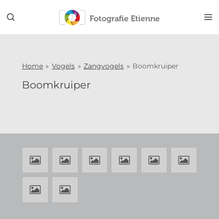
Ga
direct
naar
de
hoofdinhoud
Home
»
Vogels
»
Zangvogels
»
Boomkruiper
Boomkruiper