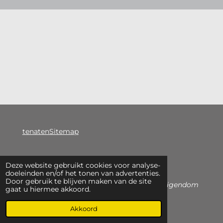
tenatenSitemap
Deze website gebruikt cookies voor analyse-
F
doeleinden en/of het tonen van advertenties.
Door gebruik te blijven maken van de site
a
© 2020-2026 -
Alle getoonde foto's zijn eigendom
gaat u hiermee akkoord.
c
van Etienne Carremans
e
Akkoord
b